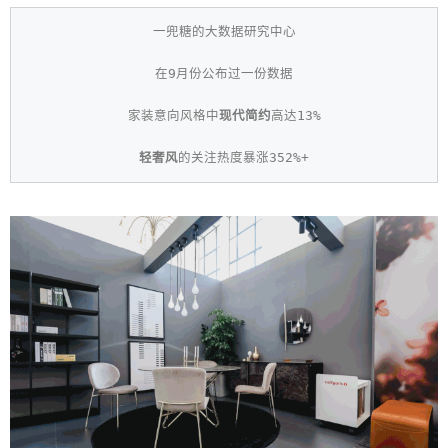
一兜糖的大数据研究中心
在9月份公布过一份数据
家装意向风格中
现代简约
高达13%
轻奢风
的关注热度暴涨352%+