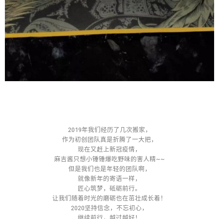
2019年我们经历了几次搬家，
作为初创团队真是折腾了一大把，
现在又赶上新冠疫情，
麻吉酱只想小锤锤爆吃野味的害人精~~
但是我们也是年轻的团队啊，
就像新年的寄语一样，
匠心筑梦，砥砺前行。
让我们随着时光的磨砺也在茁壮成长着！
2020坚持信念，不忘初心，
继续前行，越过越好！