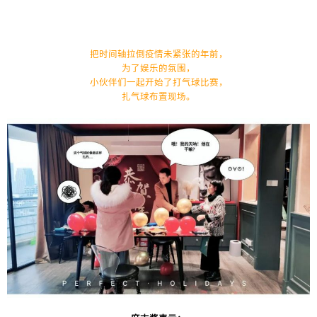
把时间轴拉倒疫情未紧张的年前，
为了娱乐的氛围，
小伙伴们一起开始了打气球比赛，
扎气球布置现场。