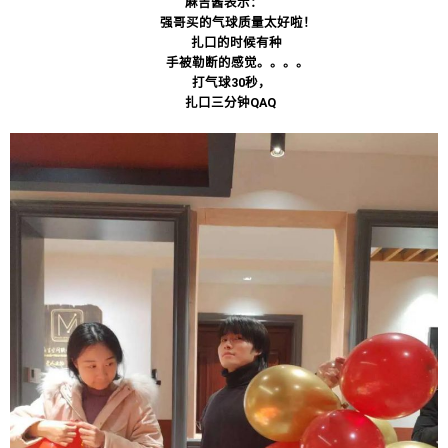
麻吉酱表示：
强哥买的气球质量太好啦！
扎口的时候有种
手被勒断的感觉。。。。
打气球30秒，
扎口三分钟QAQ